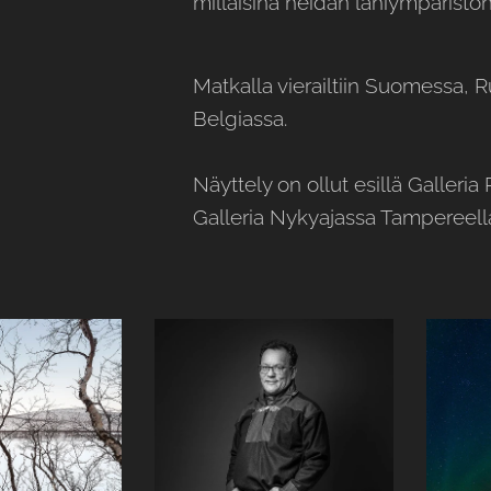
millaisina heidän lähiympäristöns
Matkalla vierailtiin Suomessa, 
Belgiassa.
Näyttely on ollut esillä Galler
Galleria Nykyajassa Tampereel