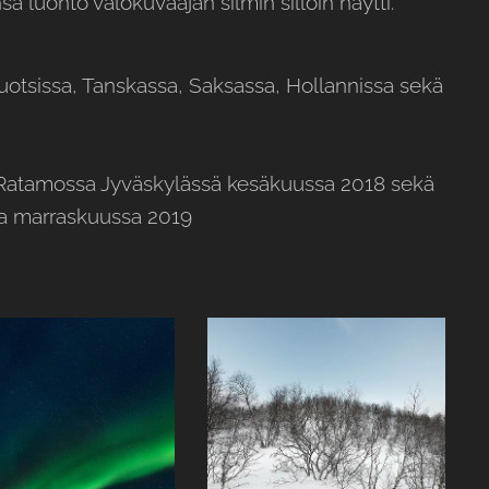
ä luonto valokuvaajan silmin silloin näytti.
Ruotsissa, Tanskassa, Saksassa, Hollannissa sekä
ia Ratamossa Jyväskylässä kesäkuussa 2018 sekä
la marraskuussa 2019