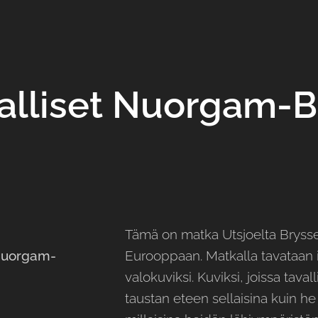
alliset Nuorgam-B
Tämä on matka Utsjoelta Bryssel
 Nuorgam-
Eurooppaan. Matkalla tavataan i
valokuviksi. Kuviksi, joissa taval
taustan eteen sellaisina kuin he j